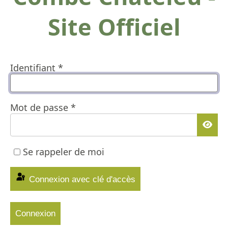
Site Officiel
Identifiant
*
Mot de passe
*
Affic
Se rappeler de moi
Connexion avec clé d'accès
Connexion