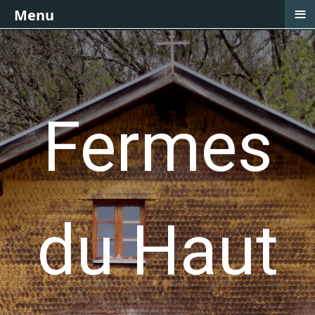
≡
Menu
Fermes
du Haut