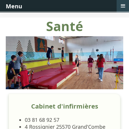
≡
Menu
Santé
Cabinet d'infirmières
03 81 68 92 57
4 Rossignier 25570 Grand'Combe